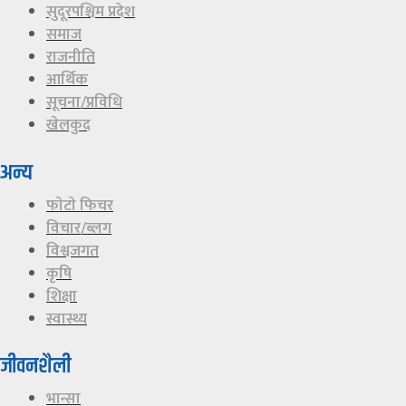
सुदूरपश्चिम प्रदेश
समाज
राजनीति
आर्थिक
सूचना/प्रविधि
खेलकुद
अन्य
फाेटाे फिचर
विचार/ब्लग
विश्वजगत
कृषि
शिक्षा
स्वास्थ्य
जीवनशैली
भान्सा