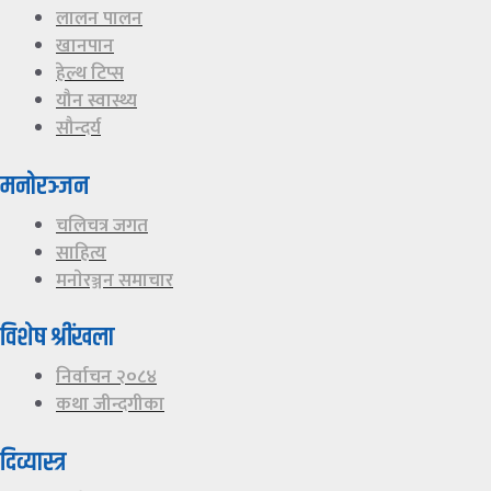
लालन पालन
खानपान
हेल्थ टिप्स
यौन स्वास्थ्य
सौन्दर्य
मनाेरञ्जन
चलिचत्र जगत
साहित्य
मनाेरञ्जन समाचार
विशेष श्रींखला
निर्वाचन २०८४
कथा जीन्दगीका
दिव्यास्त्र